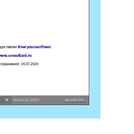
Масштаб
100%
wp-pdf.com