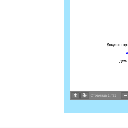
Страница
1
/
31