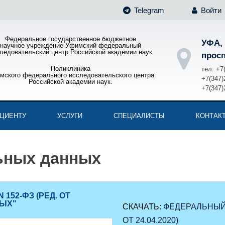
Telegram
Войти
Федеральное государственное бюджетное
УФА,
научное учреждение Уфимский федеральный
ледовательский центр Российской академии наук
просп
Поликлиника
тел. +7
мского федерального исследовательского центра
+7(347)
Российской академии наук.
+7(347)
ЦИЕНТУ
УСЛУГИ
СПЕЦИАЛИСТЫ
КОНТАК
ьных данных
 152-ФЗ (РЕД. ОТ
НЫХ"
СКАЧАТЬ:
ФЕДЕРАЛЬНЫЙ З
ОТ 24.04.2020)