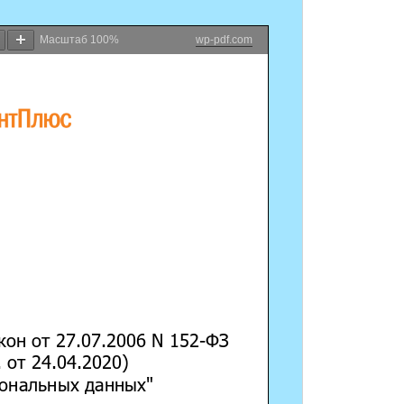
Масштаб
100%
wp-pdf.com