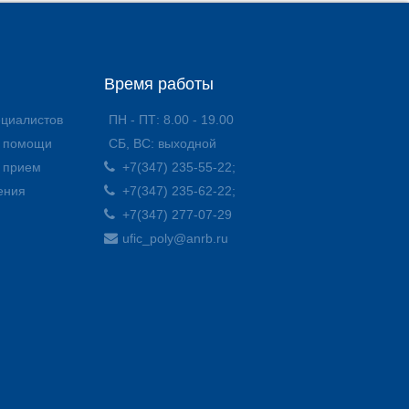
Время работы
ециалистов
ПН - ПТ: 8.00 - 19.00
й помощи
СБ, ВС: выходной
а прием
+7(347) 235-55-22;
ения
+7(347) 235-62-22;
+7(347) 277-07-29
ufic_poly@anrb.ru