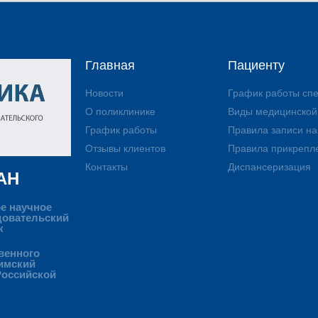
Главная
Пациенту
Новости
График работы сп
О поликлинике
Виды медицинско
График работы
Правила записи н
Отзывы клиентов
Правила прикрепл
Контакты
Диспансеризация
АН
е научное
довательский
к
венного
имский
Российской